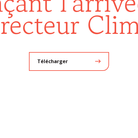
çant l'arrivé
recteur Cli
Télécharger