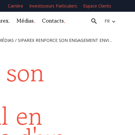
Carrière
Investisseurs Particuliers
Espace Clients
arex
Médias
Contacts
FR
MÉDIAS
/
SIPAREX RENFORCE SON ENGAGEMENT ENVIRONNEMENTAL EN ANNONÇANT L’ARRIVÉE D’UN DIRECTEUR CLIMAT
 son
l en