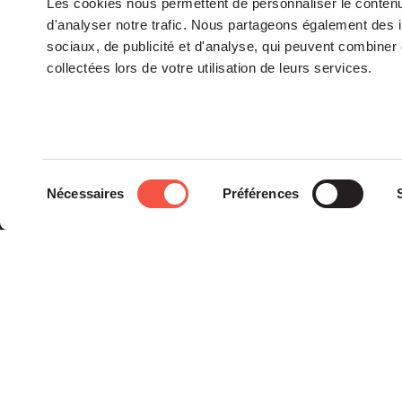
Les cookies nous permettent de personnaliser le contenu 
d'analyser notre trafic. Nous partageons également des in
sociaux, de publicité et d'analyse, qui peuvent combiner 
collectées lors de votre utilisation de leurs services.
Le groupe
Sélection
Nécessaires
Préférences
La Gouvernance
du
Nos Engagements
consentement
Les Équipes
Siparex est l’un des tout
premiers groupes de
capital investissement
français indépendants.