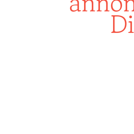
annon
Di