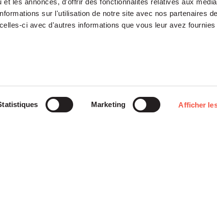
et les annonces, d'offrir des fonctionnalités relatives aux médi
formations sur l'utilisation de notre site avec nos partenaires 
celles-ci avec d'autres informations que vous leur avez fournies 
Notre Plateforme
Participations
Statistiques
Marketing
Afficher les
ETI
Histoires
Midcap
Mezzanine
d’entreprises
Entrepreneurs
Growth – TiLT
Fondation
Fonds France Nucléaire
Venture – XAnge
Siparex
Territoires
Operating team
Relations investisseurs
Actionner l’international