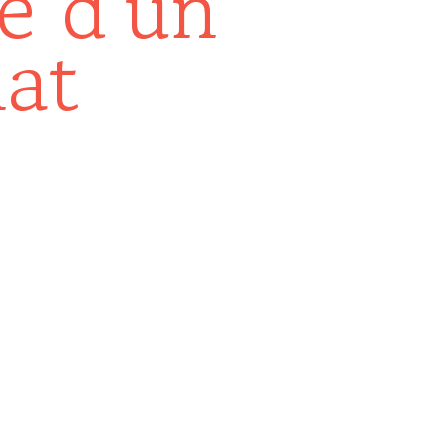
e d'un
mat