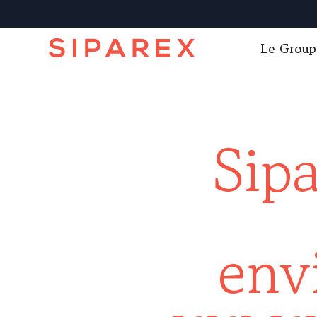
Le Group
Sip
env