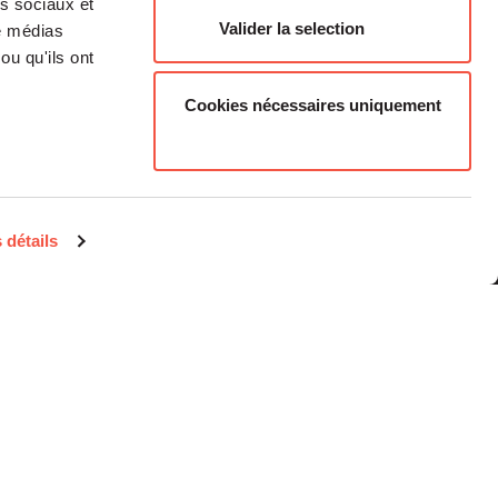
as sociaux et
Valider la selection
de médias
ou qu'ils ont
Cookies nécessaires uniquement
Médias
Carrière
 détails
Investisseurs Particuliers
Contacts
Informations
réglementaires
Mentions légales
Plan du site