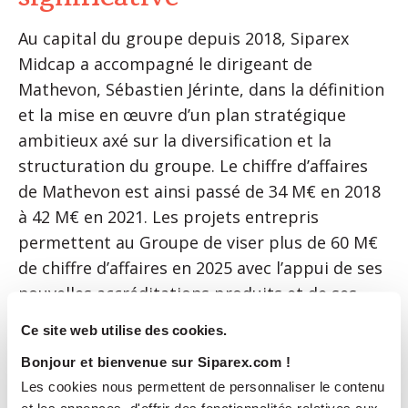
Au capital du groupe depuis 2018, Siparex
Midcap a accompagné le dirigeant de
Mathevon, Sébastien Jérinte, dans la définition
et la mise en œuvre d’un plan stratégique
ambitieux axé sur la diversification et la
structuration du groupe. Le chiffre d’affaires
de Mathevon est ainsi passé de 34 M€ en 2018
à 42 M€ en 2021. Les projets entrepris
permettent au Groupe de viser plus de 60 M€
de chiffre d’affaires en 2025 avec l’appui de ses
nouvelles accréditations produits et de ses
nouveaux sites industriels en Asie et au Moyen
Ce site web utilise des cookies.
Orient.
Bonjour et bienvenue sur Siparex.com !
Les cookies nous permettent de personnaliser le contenu
Cette opération de cession partielle voit
et les annonces, d'offrir des fonctionnalités relatives aux