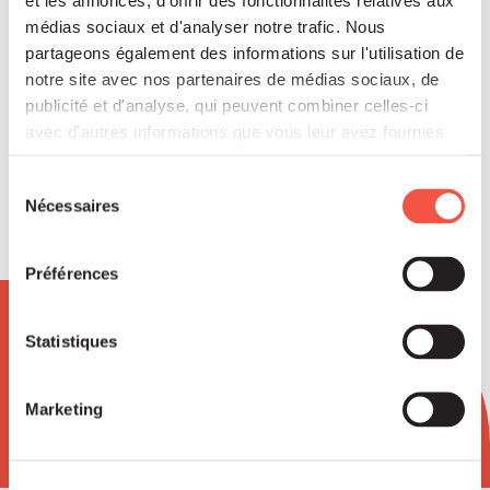
également l’entrée de Bpifrance au capital du
médias sociaux et d'analyser notre trafic. Nous
groupe afin de poursuivre le plan ambitieux de
partageons également des informations sur l'utilisation de
développement.
notre site avec nos partenaires de médias sociaux, de
publicité et d'analyse, qui peuvent combiner celles-ci
Contact : Augustin de Jerphanion, Caroline
avec d'autres informations que vous leur avez fournies
Mengin, Adrien Arminjon
ou qu'ils ont collectées lors de votre utilisation de leurs
services.
Sélection
Nécessaires
du
consentement
Préférences
Newsletter
Statistiques
Marketing