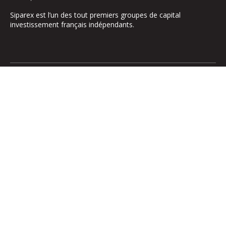
Siparex est l’un des tout premiers groupes de capital
investissement français indépendants.
Le groupe
Notre Plateforme
La Gouvernance
ETI
Nos Engagements
Midcap
Les Équipes
Mezzanine
Entrepreneurs
Growth – TiLT
Fonds France Nucléaire
Venture – XAnge
Territoires
Operating team
Relations investisseurs
Actionner l’international
Participations
Médias