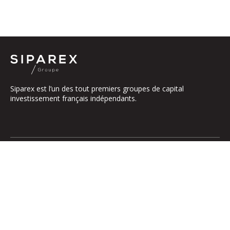
Siparex est l’un des tout premiers groupes de capital
investissement français indépendants.
Le groupe
Notre Plateforme
La Gouvernance
ETI
Nos Engagements
Midcap
Les Équipes
Mezzanine
Entrepreneurs
Growth – TiLT
Fonds France Nucléaire