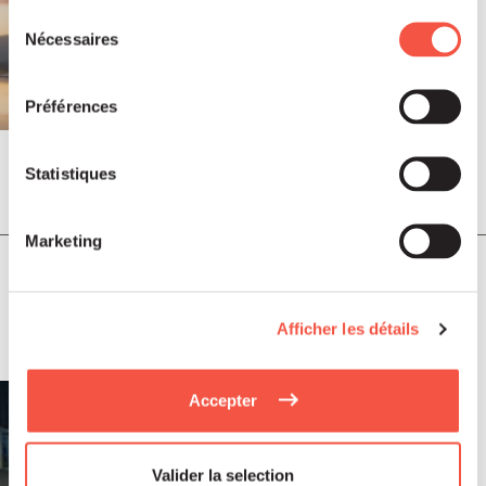
services.
Sélection
Nécessaires
du
consentement
Préférences
Statistiques
Juil 2026
COMMUNIQUÉS DE PRESSE
Marketing
Soutenu par Siparex ETI, Winncare
annonce l’acquisition de Montcalm
International
Afficher les détails
Accepter
Valider la selection