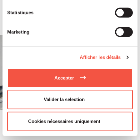
EMALEC réalise l’acquisition de
SAGARBE en Espagne et franchit une
Statistiques
nouvelle étape dans son expansion
européenne
Marketing
Afficher les détails
Accepter
Valider la selection
Cookies nécessaires uniquement
Juil 2026
PUBLICATIONS ET VIDÉOS