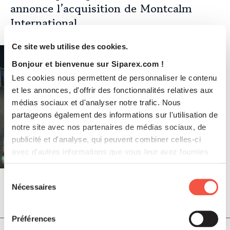
annonce l’acquisition de Montcalm
International
Ce site web utilise des cookies.
Bonjour et bienvenue sur Siparex.com !
Les cookies nous permettent de personnaliser le contenu
et les annonces, d'offrir des fonctionnalités relatives aux
médias sociaux et d'analyser notre trafic. Nous
partageons également des informations sur l'utilisation de
notre site avec nos partenaires de médias sociaux, de
publicité et d'analyse, qui peuvent combiner celles-ci
avec d'autres informations que vous leur avez fournies
ou qu'ils ont collectées lors de votre utilisation de leurs
services.
Sélection
Nécessaires
du
Juil 2026
consentement
COMMUNIQUÉS DE PRESSE
Préférences