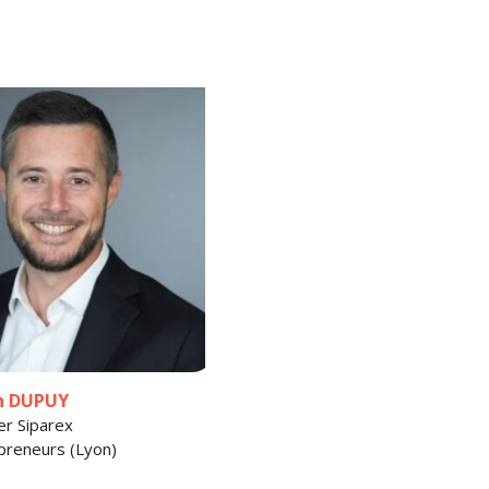
en DUPUY
er Siparex
preneurs (Lyon)