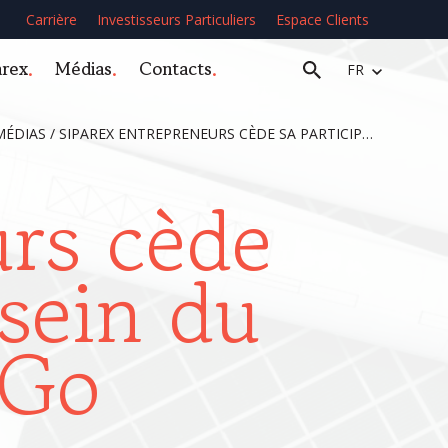
Carrière
Investisseurs Particuliers
Espace Clients
arex
Médias
Contacts
FR
MÉDIAS
/
SIPAREX ENTREPRENEURS CÈDE SA PARTICIPATION AU SEIN DU GROUPE ENERGYGO
urs cède
 sein du
yGo