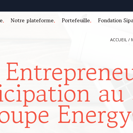
e
Notre plateforme
Portefeuille
Fondation Sip
ACCUEIL
/
 Entreprene
icipation au
oupe Energ