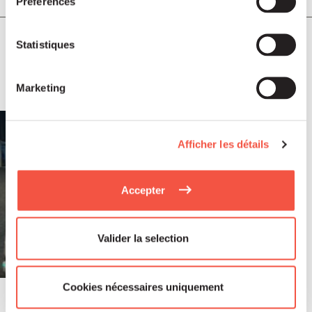
Préférences
Soutenu par Siparex ETI, Winncare
Statistiques
annonce l’acquisition de Montcalm
International
Marketing
Afficher les détails
Accepter
Valider la selection
Cookies nécessaires uniquement