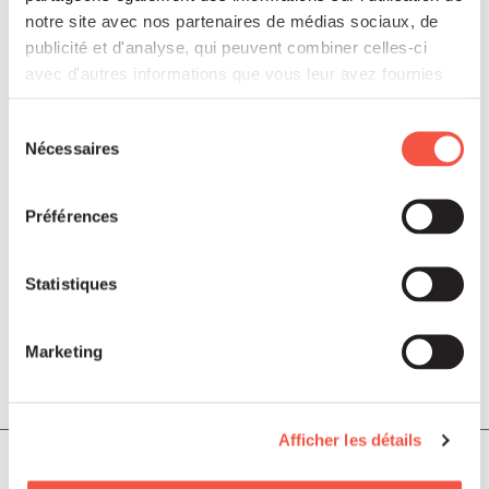
Read
notre site avec nos partenaires de médias sociaux, de
publicité et d'analyse, qui peuvent combiner celles-ci
avec d'autres informations que vous leur avez fournies
ou qu'ils ont collectées lors de votre utilisation de leurs
services.
Sélection
more
Nécessaires
du
consentement
Préférences
Statistiques
Marketing
Août 2026
PUBLICATIONS ET VIDÉOS
Afficher les détails
Rapport ESG & Climat 2025