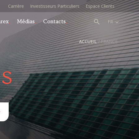
Carrière
Investisseurs Particuliers
Espace Clients
arex
Médias
Contacts
FR
ACCUEIL
/
FRANCE
és