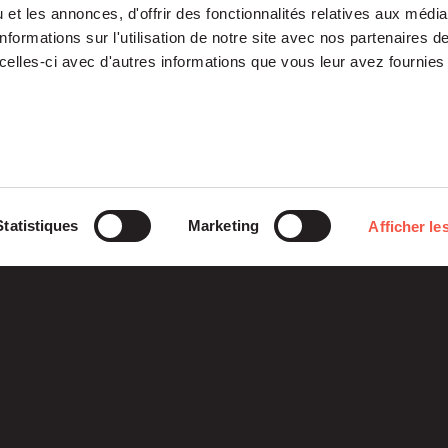
et les annonces, d'offrir des fonctionnalités relatives aux médi
formations sur l'utilisation de notre site avec nos partenaires 
celles-ci avec d'autres informations que vous leur avez fournies 
Notre Plateforme
Participations
Statistiques
Marketing
Afficher les
ETI
Histoires
Midcap
Mezzanine
d’entreprises
Entrepreneurs
Growth – TiLT
Fondation
Fonds France Nucléaire
Venture – XAnge
Siparex
Territoires
Operating team
Relations investisseurs
Actionner l’international