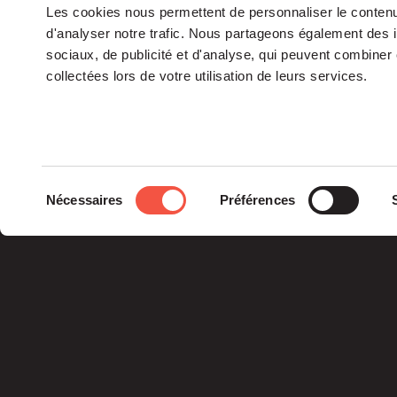
Les cookies nous permettent de personnaliser le contenu 
d'analyser notre trafic. Nous partageons également des in
sociaux, de publicité et d'analyse, qui peuvent combiner 
collectées lors de votre utilisation de leurs services.
Le groupe
Sélection
Nécessaires
Préférences
La Gouvernance
du
Nos Engagements
consentement
Les Équipes
Siparex est l’un des tout
premiers groupes de
capital investissement
français indépendants.