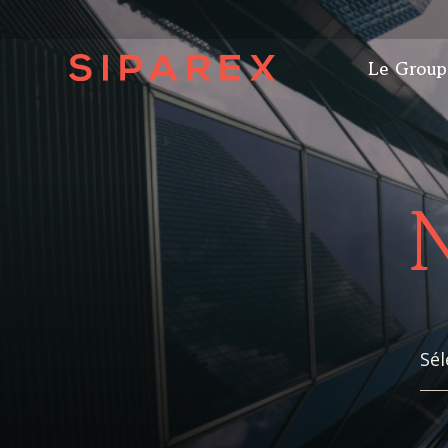
Le Group
N
Sél