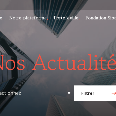
e
Notre plateforme
Portefeuille
Fondation Sip
os Actualit
ectionnez
Filtrer