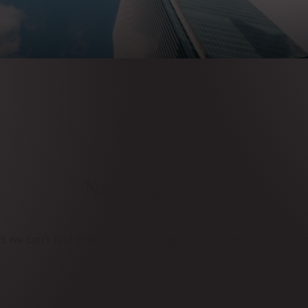
Nothing Found
s we can’t find what you’re looking for. Perhaps searching c