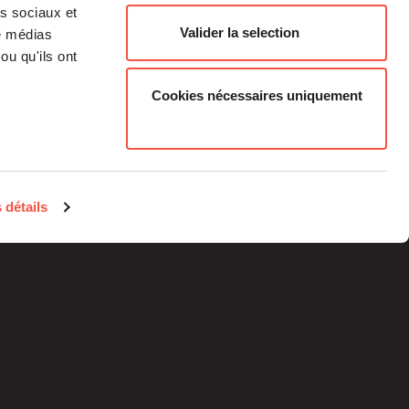
as sociaux et
Valider la selection
de médias
ou qu'ils ont
Cookies nécessaires uniquement
Médias
Carrière
 détails
Investisseurs Particuliers
Contacts
Informations
réglementaires
Mentions légales
Plan du site