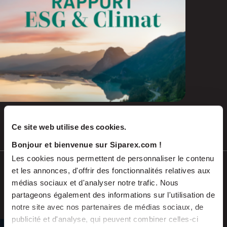
Ce site web utilise des cookies.
Juil 2026
COMMUNIQUÉS DE PRESSE
Bonjour et bienvenue sur Siparex.com !
Les cookies nous permettent de personnaliser le contenu
Soutenu par Siparex ETI, Winncare
et les annonces, d'offrir des fonctionnalités relatives aux
annonce l’acquisition de Montcalm
médias sociaux et d'analyser notre trafic. Nous
International
partageons également des informations sur l'utilisation de
notre site avec nos partenaires de médias sociaux, de
publicité et d'analyse, qui peuvent combiner celles-ci