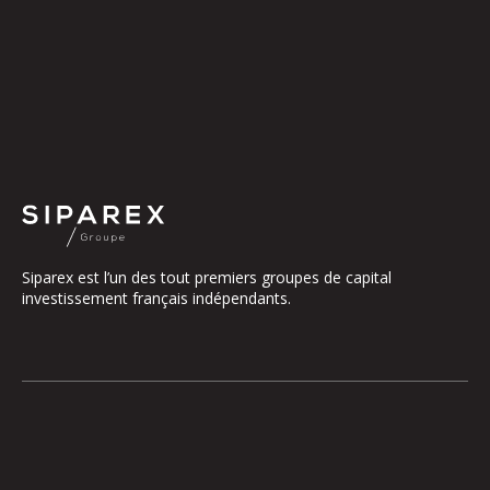
Siparex est l’un des tout premiers groupes de capital
investissement français indépendants.
Le groupe
Notre Plateforme
La Gouvernance
ETI
Nos Engagements
Midcap