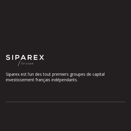
Siparex est l’un des tout premiers groupes de capital
investissement français indépendants.
Le groupe
Notre Plateforme
La Gouvernance
ETI
Nos Engagements
Midcap