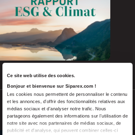
Ce site web utilise des cookies.
Juil 2026
COMMUNIQUÉS DE PRESSE
Bonjour et bienvenue sur Siparex.com !
Les cookies nous permettent de personnaliser le contenu
Soutenu par Siparex ETI, Winncare
et les annonces, d'offrir des fonctionnalités relatives aux
annonce l’acquisition de Montcalm
médias sociaux et d'analyser notre trafic. Nous
International
partageons également des informations sur l'utilisation de
notre site avec nos partenaires de médias sociaux, de
publicité et d'analyse, qui peuvent combiner celles-ci