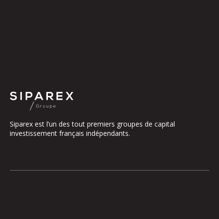
Siparex est l’un des tout premiers groupes de capital
investissement français indépendants.
Le groupe
Notre Plateforme
La Gouvernance
ETI
Nos Engagements
Midcap