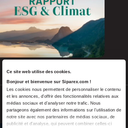
Ce site web utilise des cookies.
Juil 2026
COMMUNIQUÉS DE PRESSE
Bonjour et bienvenue sur Siparex.com !
Les cookies nous permettent de personnaliser le contenu
Soutenu par Siparex ETI, Winncare
et les annonces, d'offrir des fonctionnalités relatives aux
annonce l’acquisition de Montcalm
médias sociaux et d'analyser notre trafic. Nous
International
partageons également des informations sur l'utilisation de
notre site avec nos partenaires de médias sociaux, de
publicité et d'analyse, qui peuvent combiner celles-ci