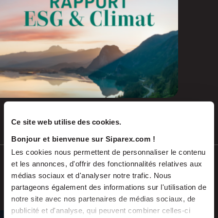
Ce site web utilise des cookies.
Juil 2026
COMMUNIQUÉS DE PRESSE
Bonjour et bienvenue sur Siparex.com !
Les cookies nous permettent de personnaliser le contenu
Soutenu par Siparex ETI, Winncare
et les annonces, d'offrir des fonctionnalités relatives aux
annonce l’acquisition de Montcalm
médias sociaux et d'analyser notre trafic. Nous
International
partageons également des informations sur l'utilisation de
notre site avec nos partenaires de médias sociaux, de
publicité et d'analyse, qui peuvent combiner celles-ci