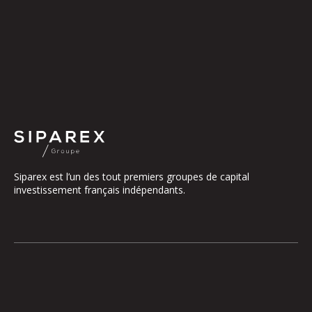
Siparex est l’un des tout premiers groupes de capital
investissement français indépendants.
Le groupe
Notre Plateforme
La Gouvernance
ETI
Nos Engagements
Midcap