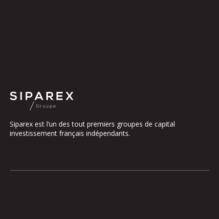
Siparex est l’un des tout premiers groupes de capital
investissement français indépendants.
Le groupe
Notre Plateforme
La Gouvernance
ETI
Nos Engagements
Midcap