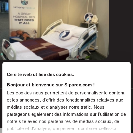
Ce site web utilise des cookies.
Juil 2026
COMMUNIQUÉS DE PRESSE
Bonjour et bienvenue sur Siparex.com !
Les cookies nous permettent de personnaliser le contenu
EMALEC réalise l’acquisition de
et les annonces, d'offrir des fonctionnalités relatives aux
SAGARBE en Espagne et franchit une
médias sociaux et d'analyser notre trafic. Nous
nouvelle étape dans son expansion
partageons également des informations sur l'utilisation de
notre site avec nos partenaires de médias sociaux, de
européenne
publicité et d'analyse, qui peuvent combiner celles-ci