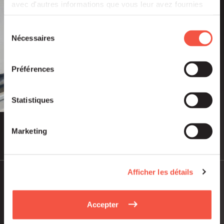
avec d'autres informations que vous leur avez fournies
ou qu'ils ont collectées lors de votre utilisation de leurs
services.
Sélection
Nécessaires
du
consentement
Préférences
Statistiques
Marketing
Juil 2026
PUBLICATIONS ET VIDÉOS
Afficher les détails
Rapport d’Activité Siparex 2025
Accepter