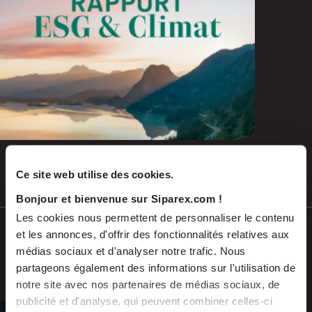
Ce site web utilise des cookies.
Juil 2026
COMMUNIQUÉS DE PRESSE
Bonjour et bienvenue sur Siparex.com !
Les cookies nous permettent de personnaliser le contenu
Soutenu par Siparex ETI, Winncare
et les annonces, d'offrir des fonctionnalités relatives aux
annonce l’acquisition de Montcalm
médias sociaux et d'analyser notre trafic. Nous
International
partageons également des informations sur l'utilisation de
notre site avec nos partenaires de médias sociaux, de
publicité et d'analyse, qui peuvent combiner celles-ci