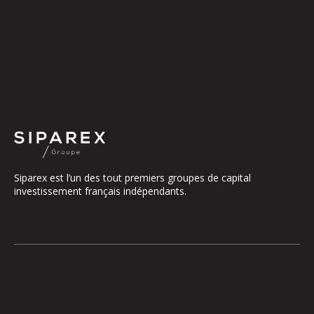
Siparex est l’un des tout premiers groupes de capital
investissement français indépendants.
Le groupe
Notre Plateforme
La Gouvernance
ETI
Nos Engagements
Midcap