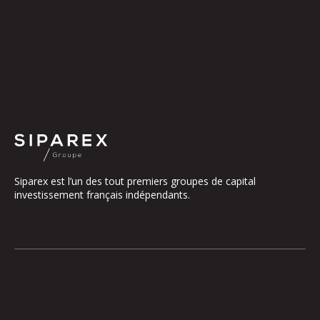
Siparex est l’un des tout premiers groupes de capital
investissement français indépendants.
Le groupe
Notre Plateforme
La Gouvernance
ETI
Nos Engagements
Midcap