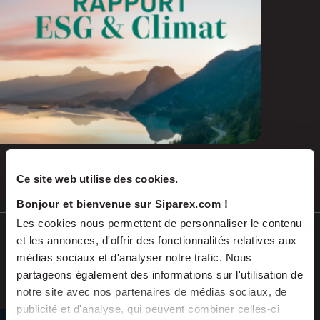
Ce site web utilise des cookies.
Juil 2026
COMMUNIQUÉS DE PRESSE
Bonjour et bienvenue sur Siparex.com !
Les cookies nous permettent de personnaliser le contenu
Soutenu par Siparex ETI, Winncare
et les annonces, d'offrir des fonctionnalités relatives aux
annonce l’acquisition de Montcalm
médias sociaux et d'analyser notre trafic. Nous
International
partageons également des informations sur l'utilisation de
notre site avec nos partenaires de médias sociaux, de
publicité et d'analyse, qui peuvent combiner celles-ci