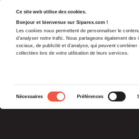
Ce site web utilise des cookies.
Bonjour et bienvenue sur Siparex.com !
Les cookies nous permettent de personnaliser le contenu 
d'analyser notre trafic. Nous partageons également des in
sociaux, de publicité et d'analyse, qui peuvent combiner 
collectées lors de votre utilisation de leurs services.
Le groupe
Sélection
Nécessaires
Préférences
La Gouvernance
du
Nos Engagements
consentement
Les Équipes
Siparex est l’un des tout
premiers groupes de
capital investissement
français indépendants.