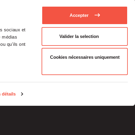
Accepter
as sociaux et
Valider la selection
de médias
ou qu'ils ont
Cookies nécessaires uniquement
Médias
Carrière
 détails
Investisseurs Particuliers
Contacts
Informations
réglementaires
Mentions légales