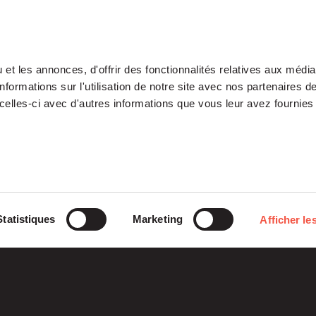
et les annonces, d'offrir des fonctionnalités relatives aux médi
formations sur l'utilisation de notre site avec nos partenaires 
celles-ci avec d'autres informations que vous leur avez fournies 
Notre Plateforme
Participations
Statistiques
Marketing
Afficher les
ETI
Histoires
Midcap
Mezzanine
d’entreprises
Entrepreneurs
Growth – TiLT
Fondation
Fonds France Nucléaire
Venture – XAnge