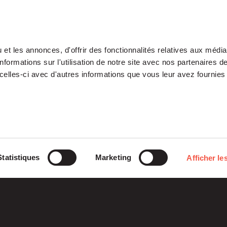
et les annonces, d'offrir des fonctionnalités relatives aux médi
formations sur l'utilisation de notre site avec nos partenaires 
celles-ci avec d'autres informations que vous leur avez fournies 
Notre Plateforme
Participations
Statistiques
Marketing
Afficher les
ETI
Histoires
Midcap
Mezzanine
d’entreprises
Entrepreneurs
Growth – TiLT
Fondation
Fonds France Nucléaire
Venture – XAnge