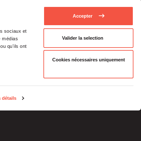
Accepter
as sociaux et
Valider la selection
de médias
ou qu'ils ont
Cookies nécessaires uniquement
Médias
Carrière
 détails
Investisseurs Particuliers
Contacts
Informations
réglementaires
Mentions légales