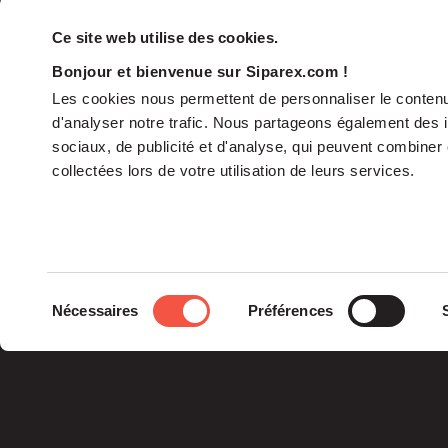
Ce site web utilise des cookies.
Bonjour et bienvenue sur Siparex.com !
Les cookies nous permettent de personnaliser le contenu 
d'analyser notre trafic. Nous partageons également des in
sociaux, de publicité et d'analyse, qui peuvent combiner 
collectées lors de votre utilisation de leurs services.
Le groupe
Sélection
Nécessaires
Préférences
La Gouvernance
du
Nos Engagements
consentement
Les Équipes
Siparex est l’un des tout
premiers groupes de
capital investissement
français indépendants.