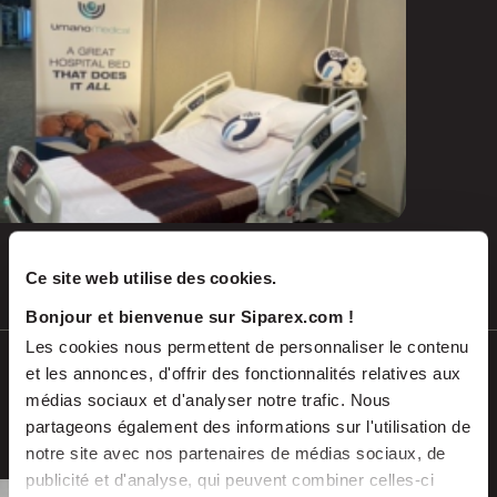
Ce site web utilise des cookies.
Juil 2026
COMMUNIQUÉS DE PRESSE
Bonjour et bienvenue sur Siparex.com !
Les cookies nous permettent de personnaliser le contenu
EMALEC réalise l’acquisition de
et les annonces, d'offrir des fonctionnalités relatives aux
SAGARBE en Espagne et franchit une
médias sociaux et d'analyser notre trafic. Nous
nouvelle étape dans son expansion
partageons également des informations sur l'utilisation de
notre site avec nos partenaires de médias sociaux, de
européenne
publicité et d'analyse, qui peuvent combiner celles-ci