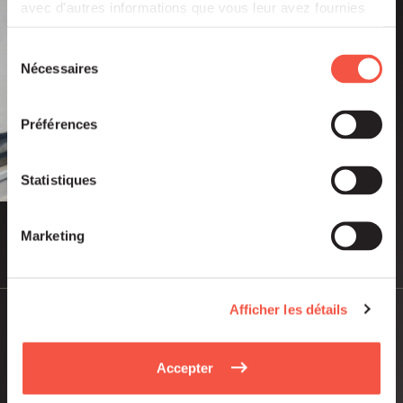
avec d'autres informations que vous leur avez fournies
ou qu'ils ont collectées lors de votre utilisation de leurs
services.
Sélection
Nécessaires
du
consentement
Préférences
Statistiques
Marketing
Juil 2026
PUBLICATIONS ET VIDÉOS
Afficher les détails
Rapport d’Activité Siparex 2025
Accepter