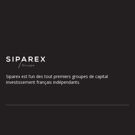
Siparex est l’un des tout premiers groupes de capital
investissement français indépendants.
Le groupe
Notre Plateforme
La Gouvernance
ETI
Nos Engagements
Midcap