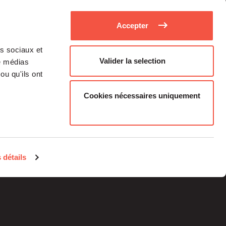
Accepter
as sociaux et
Valider la selection
de médias
ou qu'ils ont
Cookies nécessaires uniquement
Médias
Carrière
 détails
Investisseurs Particuliers
Contacts
Informations
réglementaires
Mentions légales