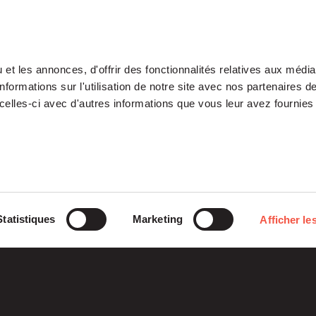
et les annonces, d'offrir des fonctionnalités relatives aux médi
formations sur l'utilisation de notre site avec nos partenaires 
celles-ci avec d'autres informations que vous leur avez fournies 
Notre Plateforme
Participations
Statistiques
Marketing
Afficher les
ETI
Histoires
Midcap
Mezzanine
d’entreprises
Entrepreneurs
Growth – TiLT
Fondation
Fonds France Nucléaire
Venture – XAnge