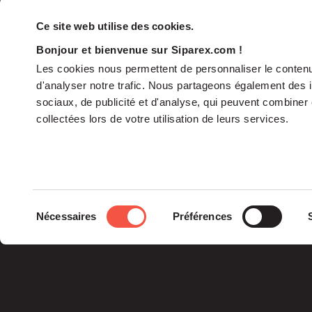
Ce site web utilise des cookies.
Bonjour et bienvenue sur Siparex.com !
Les cookies nous permettent de personnaliser le contenu 
d'analyser notre trafic. Nous partageons également des in
sociaux, de publicité et d'analyse, qui peuvent combiner 
collectées lors de votre utilisation de leurs services.
Le groupe
Sélection
Nécessaires
Préférences
La Gouvernance
du
Nos Engagements
consentement
Les Équipes
Siparex est l’un des tout
premiers groupes de
capital investissement
français indépendants.