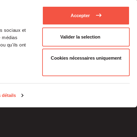
Accepter
as sociaux et
Valider la selection
de médias
ou qu'ils ont
Cookies nécessaires uniquement
Médias
Carrière
 détails
Investisseurs Particuliers
Contacts
Informations
réglementaires
Mentions légales