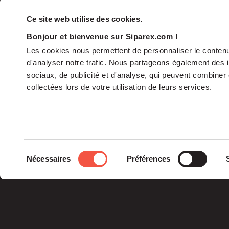
Ce site web utilise des cookies.
Bonjour et bienvenue sur Siparex.com !
Les cookies nous permettent de personnaliser le contenu 
d'analyser notre trafic. Nous partageons également des in
sociaux, de publicité et d'analyse, qui peuvent combiner 
collectées lors de votre utilisation de leurs services.
Le groupe
Sélection
Nécessaires
Préférences
La Gouvernance
du
Nos Engagements
consentement
Les Équipes
Siparex est l’un des tout
premiers groupes de
capital investissement
français indépendants.