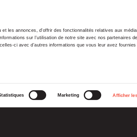
et les annonces, d'offrir des fonctionnalités relatives aux médi
formations sur l'utilisation de notre site avec nos partenaires 
celles-ci avec d'autres informations que vous leur avez fournies 
Notre Plateforme
Participations
Statistiques
Marketing
Afficher les
ETI
Histoires
Midcap
Mezzanine
d’entreprises
Entrepreneurs
Growth – TiLT
Fondation
Fonds France Nucléaire
Venture – XAnge