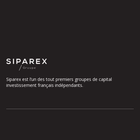
Siparex est l’un des tout premiers groupes de capital
investissement français indépendants.
Le groupe
Notre Plateforme
La Gouvernance
ETI
Nos Engagements
Midcap