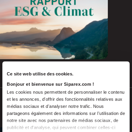
Ce site web utilise des cookies.
Juil 2026
COMMUNIQUÉS DE PRESSE
Bonjour et bienvenue sur Siparex.com !
Les cookies nous permettent de personnaliser le contenu
Soutenu par Siparex ETI, Winncare
et les annonces, d'offrir des fonctionnalités relatives aux
annonce l’acquisition de Montcalm
médias sociaux et d'analyser notre trafic. Nous
International
partageons également des informations sur l'utilisation de
notre site avec nos partenaires de médias sociaux, de
publicité et d'analyse, qui peuvent combiner celles-ci