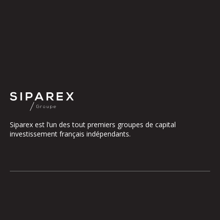
Siparex est l’un des tout premiers groupes de capital
investissement français indépendants.
Le groupe
Notre Plateforme
La Gouvernance
ETI
Nos Engagements
Midcap