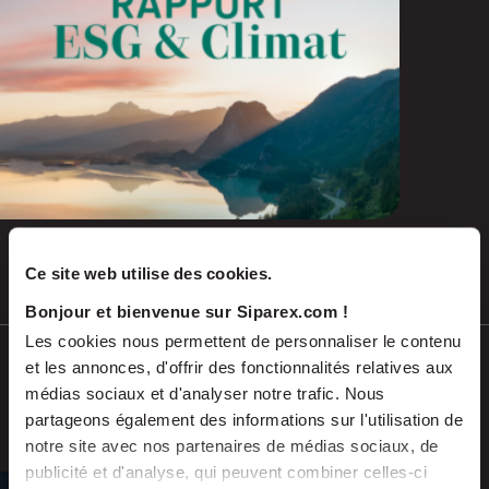
Ce site web utilise des cookies.
Juil 2026
COMMUNIQUÉS DE PRESSE
Bonjour et bienvenue sur Siparex.com !
Les cookies nous permettent de personnaliser le contenu
Soutenu par Siparex ETI, Winncare
et les annonces, d'offrir des fonctionnalités relatives aux
annonce l’acquisition de Montcalm
médias sociaux et d'analyser notre trafic. Nous
International
partageons également des informations sur l'utilisation de
notre site avec nos partenaires de médias sociaux, de
publicité et d'analyse, qui peuvent combiner celles-ci