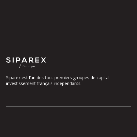
Siparex est l’un des tout premiers groupes de capital
investissement français indépendants.
Le groupe
Notre Plateforme
La Gouvernance
ETI
Nos Engagements
Midcap