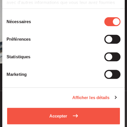
avec d'autres informations que vous leur avez fournies
ou qu'ils ont collectées lors de votre utilisation de leurs
services.
Sélection
Nécessaires
du
consentement
Préférences
Statistiques
Marketing
Juil 2026
PUBLICATIONS ET VIDÉOS
Afficher les détails
Rapport d’Activité Siparex 2025
Accepter