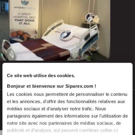
Ce site web utilise des cookies.
Juil 2026
COMMUNIQUÉS DE PRESSE
Bonjour et bienvenue sur Siparex.com !
Les cookies nous permettent de personnaliser le contenu
EMALEC réalise l’acquisition de
et les annonces, d'offrir des fonctionnalités relatives aux
SAGARBE en Espagne et franchit une
médias sociaux et d'analyser notre trafic. Nous
nouvelle étape dans son expansion
partageons également des informations sur l'utilisation de
notre site avec nos partenaires de médias sociaux, de
européenne
publicité et d'analyse, qui peuvent combiner celles-ci