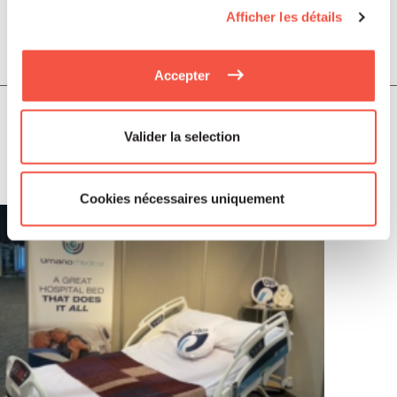
Afficher les détails
Juil 2026
COMMUNIQUÉS DE PRESSE
Accepter
Soutenu par Siparex ETI, Winncare
annonce l’acquisition de Montcalm
Valider la selection
International
Cookies nécessaires uniquement