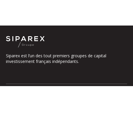
Siparex est l’un des tout premiers groupes de capital
investissement français indépendants.
Le groupe
Notre Plateforme
La Gouvernance
ETI
Nos Engagements
Midcap
Les Équipes
Mezzanine
Entrepreneurs
Growth – TiLT
Fonds France Nucléaire