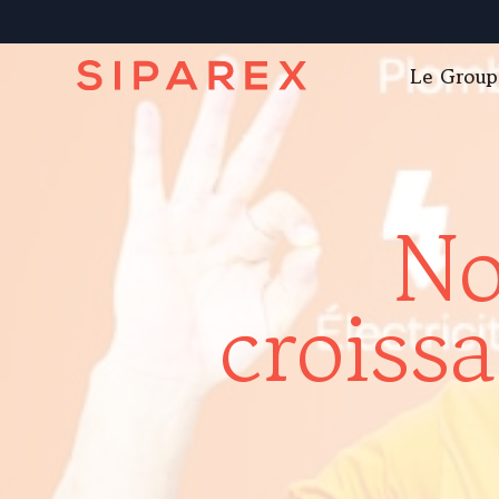
Le Group
No
croiss