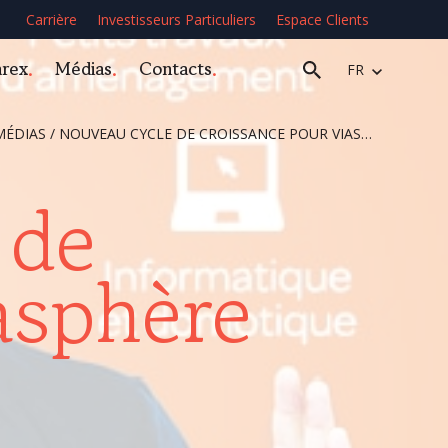
Carrière
Investisseurs Particuliers
Espace Clients
arex
Médias
Contacts
FR
MÉDIAS
/
NOUVEAU CYCLE DE CROISSANCE POUR VIASPHÈRE
 de
asphère