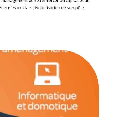
u Management de se renforcer au capital et au
nergies » et la redynamisation de son pôle