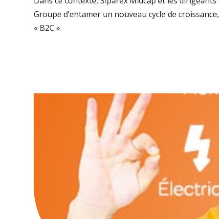
Dans ce contexte, Siparex Midcap et les dirigeant
Groupe d’entamer un nouveau cycle de croissance, 
« B2C ».