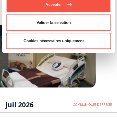
annonce l’acquisition de Montcalm
Accepter
International
Valider la selection
Cookies nécessaires uniquement
Juil 2026
COMMUNIQUÉS DE PRESSE