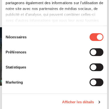
Soutenu par Siparex ETI, Winncare
partageons également des informations sur l'utilisation de
annonce l’acquisition de Montcalm
notre site avec nos partenaires de médias sociaux, de
publicité et d'analyse, qui peuvent combiner celles-ci
International
avec d'autres informations que vous leur avez fournies
ou qu'ils ont collectées lors de votre utilisation de leurs
services.
Sélection
Nécessaires
du
consentement
Préférences
Statistiques
Marketing
Juil 2026
COMMUNIQUÉS DE PRESSE
Afficher les détails