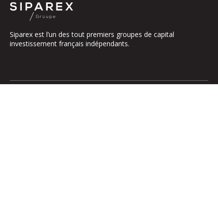
Siparex est l’un des tout premiers groupes de capital
investissement français indépendants.
Le groupe
Notre Plateforme
La Gouvernance
ETI
Nos Engagements
Midcap
Les Équipes
Mezzanine
Entrepreneurs
Growth – TiLT
Fonds France Nucléaire
Venture – XAnge
Territoires
Operating team
Relations investisseurs
Actionner l’international