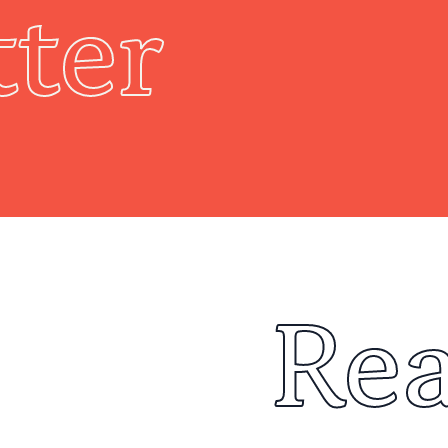
ter
Re