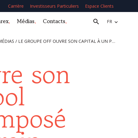
Carrière
Investisseurs Particuliers
Espace Clients
arex
Médias
Contacts
FR
MÉDIAS
/
LE GROUPE OFF OUVRE SON CAPITAL À UN POOL D’INVESTISSEURS COMPOSÉ DU FONDS SOUVERAIN AUVERGNE RHÔNE ALPES, DU FRI AUVERGNE RHÔNE ALPES 2, GÉRÉS PAR FRI GESTION, AINSI QUE DE CROISSANCE PME 1 GÉRÉ PAR AMDG PRIVATE EQUITY
re son
ool
omposé