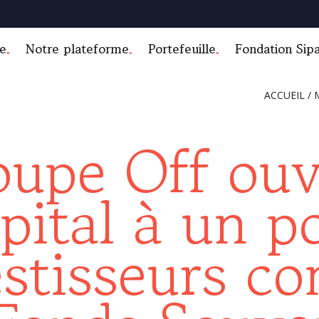
e
Notre plateforme
Portefeuille
Fondation Sip
ACCUEIL
/
oupe Off ouv
pital à un p
estisseurs c