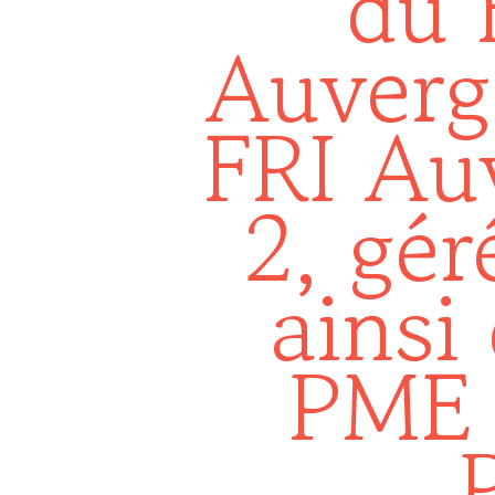
du 
Auverg
FRI Au
2, gér
ainsi
PME 