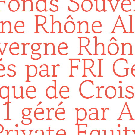
Fonds Souve
ne Rhône Al
vergne Rhôn
és par FRI G
 que de Croi
1 géré par
Private Equit