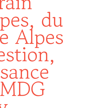
rain
pes, du
e Alpes
estion,
ssance
 AMDG
y