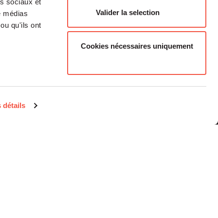
as sociaux et
Valider la selection
de médias
ou qu'ils ont
Cookies nécessaires uniquement
Médias
Carrière
 détails
Investisseurs Particuliers
Contacts
Informations
réglementaires
Mentions légales
Plan du site