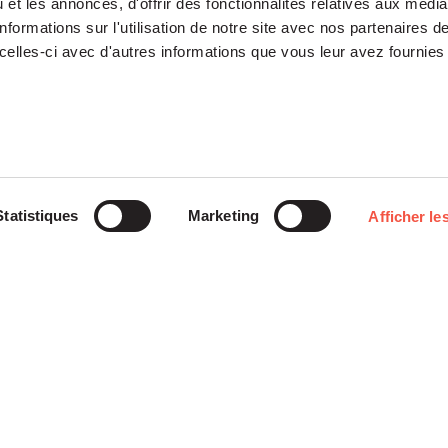
et les annonces, d'offrir des fonctionnalités relatives aux médi
formations sur l'utilisation de notre site avec nos partenaires 
celles-ci avec d'autres informations que vous leur avez fournies 
Notre Plateforme
Participations
Statistiques
Marketing
Afficher les
ETI
Histoires
Midcap
Mezzanine
d’entreprises
Entrepreneurs
Growth – TiLT
Fondation
Fonds France Nucléaire
Venture – XAnge
Siparex
Territoires
Operating team
Relations investisseurs
Actionner l’international