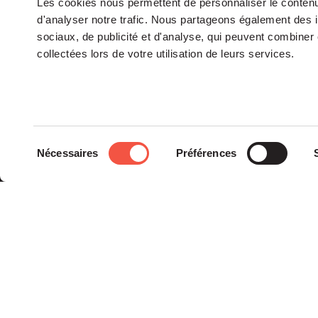
Les cookies nous permettent de personnaliser le contenu 
d'analyser notre trafic. Nous partageons également des in
sociaux, de publicité et d'analyse, qui peuvent combiner 
collectées lors de votre utilisation de leurs services.
Le groupe
Sélection
Nécessaires
Préférences
La Gouvernance
du
Nos Engagements
consentement
Les Équipes
Siparex est l’un des tout
premiers groupes de
capital investissement
français indépendants.