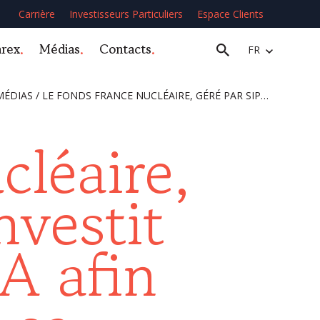
Carrière
Investisseurs Particuliers
Espace Clients
arex
Médias
Contacts
FR
MÉDIAS
/
LE FONDS FRANCE NUCLÉAIRE, GÉRÉ PAR SIPAREX, INVESTIT DANS LE GROUPE F2A AFIN D’ACCOMPAGNER SA CROISSANCE
cléaire,
nvestit
A afin