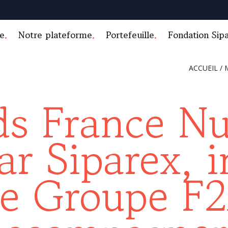
e
Notre plateforme
Portefeuille
Fondation Sip
ACCUEIL
/
s France Nu
ar Siparex, i
le Groupe F2