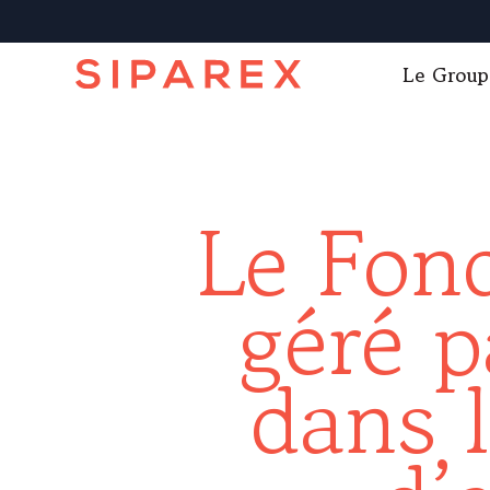
Le Group
Le Fond
géré p
dans 