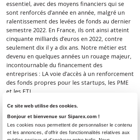
essentiel, avec des moyens financiers qui se
sont renforcés d’année en année, malgré un
ralentissement des levées de fonds au dernier
semestre 2022. En France, ils ont ainsi atteint
cinquante milliards d’euros en 2022, contre
seulement dix il y a dix ans. Notre métier est
devenu en quelques années un rouage majeur,
incontournable du financement des
entreprises : LA voie d’accès à un renforcement
des fonds propres pour les startups, les PME
et les ETI.
Ce site web utilise des cookies.
Le capital investissement reste donc sur une
trajectoire porteuse. Siparex s’inscrit dans ce
Bonjour et bienvenue sur Siparex.com !
mouvement. Par notre travail
Les cookies nous permettent de personnaliser le contenu
et les annonces, d'offrir des fonctionnalités relatives aux
d’accompagnement et de création de valeur,
médias sociaux et d'analyser notre trafic. Nous