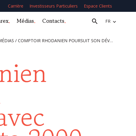
Carrière
Investisseurs Particuliers
Espace Clients
arex
Médias
Contacts
FR
MÉDIAS
/
COMPTOIR RHODANIEN POURSUIT SON DÉVELOPPEMENT AVEC L’ACQUISITION DE FRUITS 2000
nien
n
avec