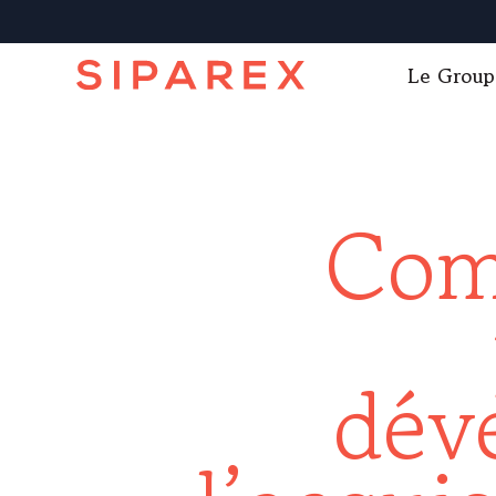
Le Group
Com
dév