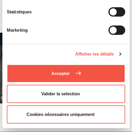
Soutenu par Siparex ETI, Winncare
annonce l’acquisition de Montcalm
Statistiques
International
Marketing
Afficher les détails
Accepter
Valider la selection
Cookies nécessaires uniquement
Juil 2026
COMMUNIQUÉS DE PRESSE