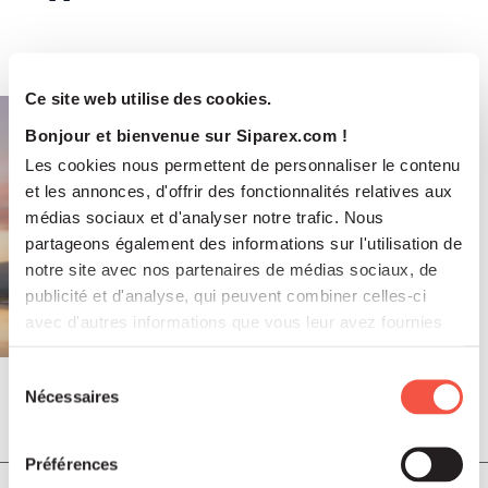
Ce site web utilise des cookies.
Bonjour et bienvenue sur Siparex.com !
Les cookies nous permettent de personnaliser le contenu
et les annonces, d'offrir des fonctionnalités relatives aux
médias sociaux et d'analyser notre trafic. Nous
partageons également des informations sur l'utilisation de
notre site avec nos partenaires de médias sociaux, de
publicité et d'analyse, qui peuvent combiner celles-ci
avec d'autres informations que vous leur avez fournies
ou qu'ils ont collectées lors de votre utilisation de leurs
services.
Sélection
Nécessaires
du
Juil 2026
consentement
COMMUNIQUÉS DE PRESSE
Préférences