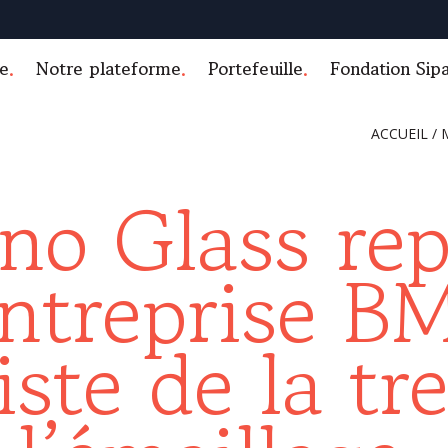
e
Notre plateforme
Portefeuille
Fondation Sip
ACCUEIL
/
no Glass re
entreprise B
iste de la t