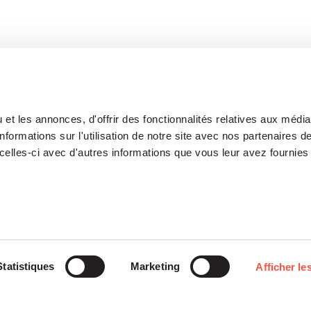
et les annonces, d'offrir des fonctionnalités relatives aux médi
formations sur l'utilisation de notre site avec nos partenaires 
celles-ci avec d'autres informations que vous leur avez fournies 
Notre Plateforme
Participations
Statistiques
Marketing
Afficher les
ETI
Histoires
Midcap
Mezzanine
d’entreprises