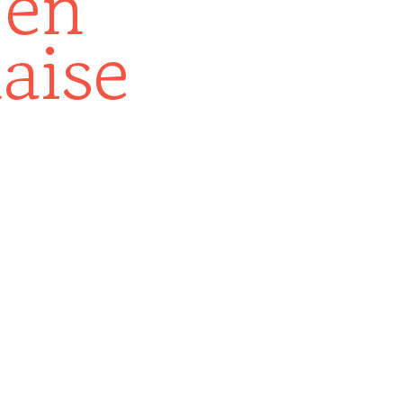
 en
aise