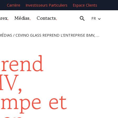
Carrière
Investisseurs Particuliers
Espace Clients
arex
Médias
Contacts
FR
MÉDIAS
/
CEVINO GLASS REPREND L’ENTREPRISE BMV, SPÉCIALISTE DE LA TREMPE ET DE L’ÉMAILLAGE, EN MÉTROPOLE LYONNAISE
prend
MV,
rempe et