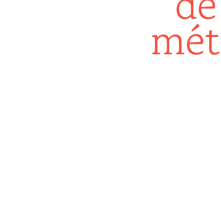
de
mét