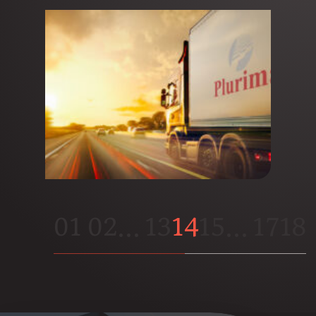
01
02
…
13
14
15
…
17
18