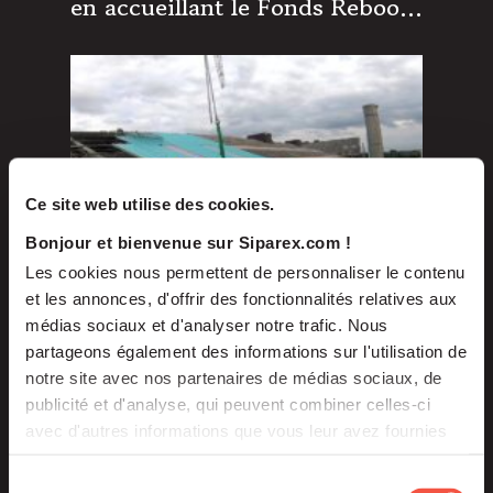
en accueillant le Fonds Reboost
au capital
Ce site web utilise des cookies.
Bonjour et bienvenue sur Siparex.com !
Les cookies nous permettent de personnaliser le contenu
et les annonces, d'offrir des fonctionnalités relatives aux
médias sociaux et d'analyser notre trafic. Nous
Mai 2022
partageons également des informations sur l'utilisation de
COMMUNIQUÉS DE PRESSE
notre site avec nos partenaires de médias sociaux, de
publicité et d'analyse, qui peuvent combiner celles-ci
Groupe Orion, leader sur le
avec d'autres informations que vous leur avez fournies
marché de la gestion de
ou qu'ils ont collectées lors de votre utilisation de leurs
patrimoine, annonce l’entrée
services.
Sélection