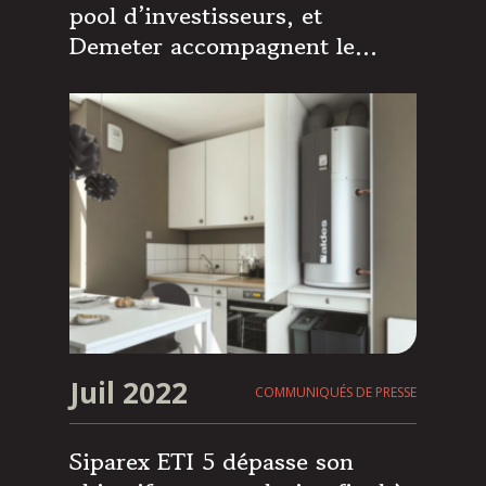
pool d’investisseurs, et
Demeter accompagnent le
groupe familial Aldes,
spécialiste des systèmes de
ventilation et de confort
thermique, à l’occasion de
l’acquisition d’Aereco
Juil 2022
COMMUNIQUÉS DE PRESSE
Siparex ETI 5 dépasse son