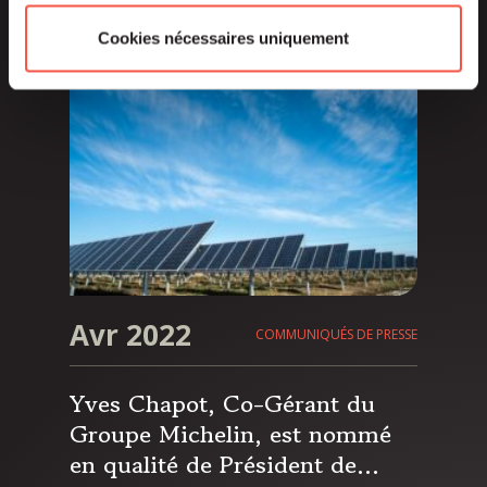
Siparex, annonce le premier
Cookies nécessaires uniquement
closing de son fonds à 145 M€
Avr 2022
COMMUNIQUÉS DE PRESSE
Yves Chapot, Co-Gérant du
Groupe Michelin, est nommé
en qualité de Président de