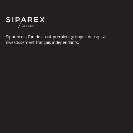
Siparex est l’un des tout premiers groupes de capital
investissement français indépendants.
Le groupe
Notre Plateforme
La Gouvernance
ETI
Nos Engagements
Midcap
Les Équipes
Mezzanine
Entrepreneurs
Growth – TiLT
Fonds France Nucléaire
Venture – XAnge
Territoires
Operating team