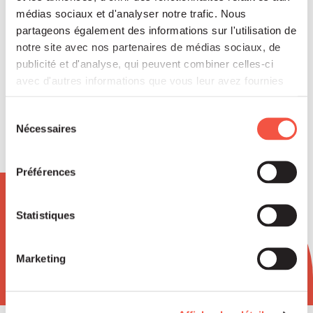
Théo MAUPIN
médias sociaux et d'analyser notre trafic. Nous
Senior Associate Siparex
partageons également des informations sur l'utilisation de
Entrepreneurs (Lyon)
notre site avec nos partenaires de médias sociaux, de
publicité et d'analyse, qui peuvent combiner celles-ci
avec d'autres informations que vous leur avez fournies
ou qu'ils ont collectées lors de votre utilisation de leurs
services.
Sélection
Nécessaires
du
consentement
Préférences
Newsletter
Statistiques
Marketing