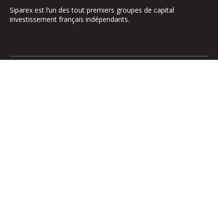
Siparex est l’un des tout premiers groupes de capital
investissement français indépendants.
Le groupe
Notre Plateforme
La Gouvernance
ETI
Nos Engagements
Midcap
Les Équipes
Mezzanine
Entrepreneurs
Growth – TiLT
Fonds France Nucléaire
Venture – XAnge
Territoires
Operating team
Relations investisseurs
Actionner l’international
Participations
Médias