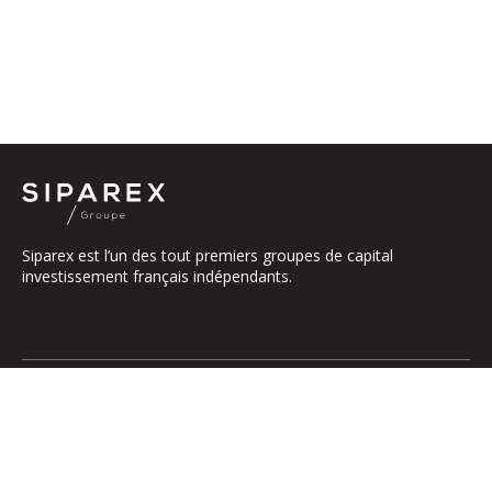
Siparex est l’un des tout premiers groupes de capital
investissement français indépendants.
Le groupe
Notre Plateforme
La Gouvernance
ETI
Nos Engagements
Midcap
Les Équipes
Mezzanine