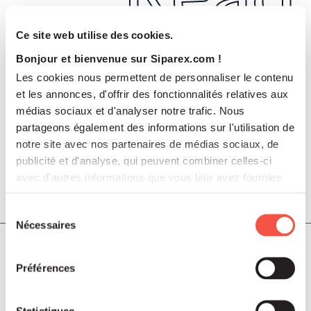
Ce site web utilise des cookies.
more
Bonjour et bienvenue sur Siparex.com !
Les cookies nous permettent de personnaliser le contenu
et les annonces, d'offrir des fonctionnalités relatives aux
médias sociaux et d'analyser notre trafic. Nous
partageons également des informations sur l'utilisation de
notre site avec nos partenaires de médias sociaux, de
publicité et d'analyse, qui peuvent combiner celles-ci
avec d'autres informations que vous leur avez fournies
ou qu'ils ont collectées lors de votre utilisation de leurs
Juil 2026
COMMUNIQUÉS DE PRESSE
services.
Sélection
Nécessaires
du
Soutenu par Siparex ETI, Winncare
consentement
annonce l’acquisition de Montcalm
Préférences
International
Statistiques