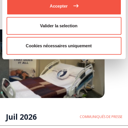
Soutenu par Siparex ETI, Winncare
Accepter
annonce l’acquisition de Montcalm
International
Valider la selection
Cookies nécessaires uniquement
Juil 2026
COMMUNIQUÉS DE PRESSE