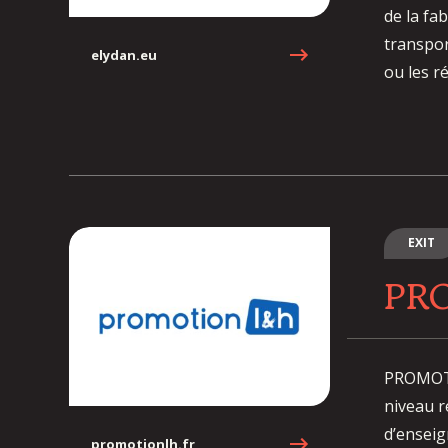
de la fa
transport
elydan.eu
ou les r
EXIT
PR
PROMOTI
niveau r
d’enseig
promotionlh.fr