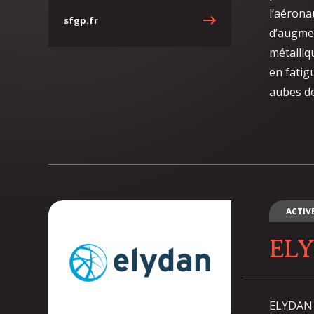
l’aérona
sfgp.fr
d’augmen
métalliq
en fatig
aubes de
ACTIV
EL
ELYDAN e