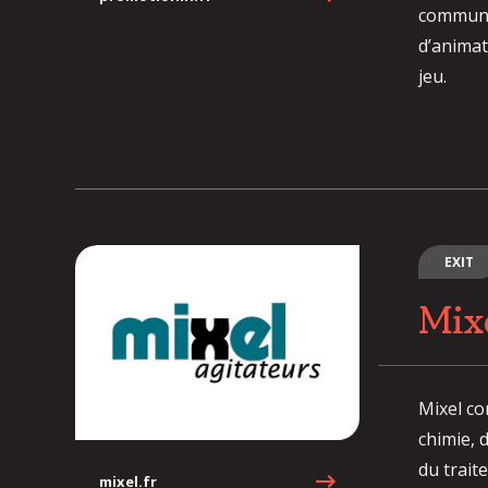
communi
d’animat
jeu.
EXIT
Mix
Mixel co
chimie, 
du trait
mixel.fr