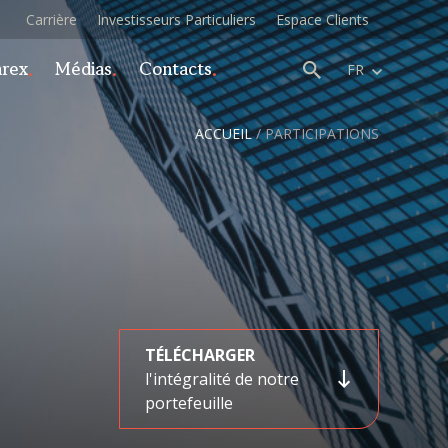
Carrière
Investisseurs Particuliers
Espace Clients
arex
Médias
Contacts
FR
ACCUEIL
/
PARTICIPATIONS
TÉLÉCHARGER
l'intégralité de notre
portefeuille