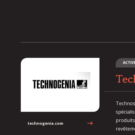
ACTIV
Tec
Technosu
spéciali
produits
technogenia.com
revêteme