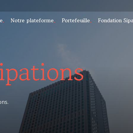
e
Notre plateforme
Portefeuille
Fondation Sip
ipations
ons.