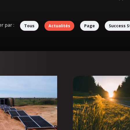
er par :
Tous
Actualités
Page
Success S