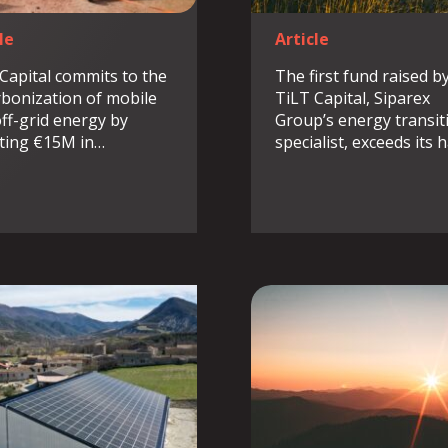
le
Article
Capital commits to the
The first fund raised b
bonization of mobile
TiLT Capital, Siparex
ff-grid energy by
Group’s energy transit
sting €15M in…
specialist, exceeds its 