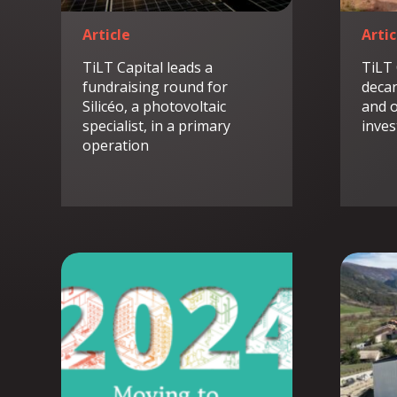
Article
Artic
TiLT Capital leads a
TiLT 
fundraising round for
decar
Silicéo, a photovoltaic
and o
specialist, in a primary
inve
operation