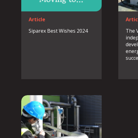
Article
Artic
Siparex Best Wishes 2024
The V
inde
devel
energ
succe